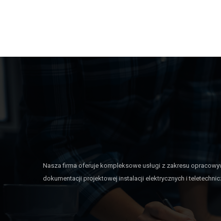
Nasza firma oferuje kompleksowe usługi z zakresu opracowy
dokumentacji projektowej instalacji elektrycznych i teletechni