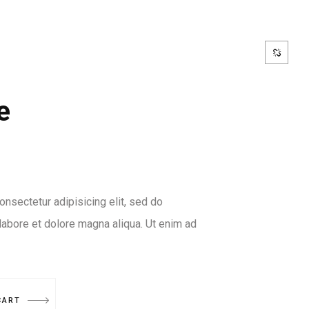
EKTY
OFERTY PRACY
KONTAKT
e
nsectetur adipisicing elit, sed do
labore et dolore magna aliqua. Ut enim ad
CART