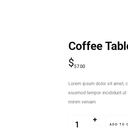
HOME
O NAS
PROJ
Coffee Tabl
$
57.00
Lorem ipsum dolor sit amet, co
eiusmod tempor incididunt ut 
minim veniam.
ADD TO 