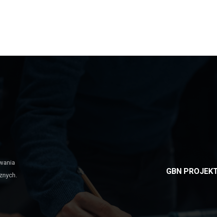
wania
GBN PROJEKT 
cznych.